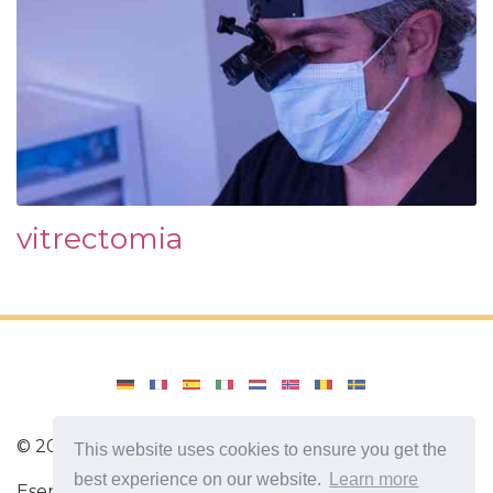
vitrectomia
©
2026
Amenajari
This website uses cookies to ensure you get the
best experience on our website.
Learn more
Esercizio. Diete e ricette per una dieta sana. Esercizi