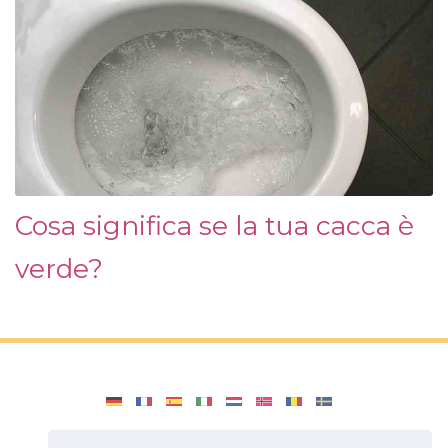
Cosa significa se la tua cacca è
verde?