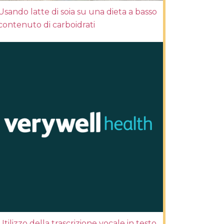
Usando latte di soia su una dieta a basso
contenuto di carboidrati
Utilizzo della trascrizione vocale in testo