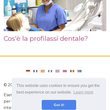
Cos'è la profilassi dentale?
©
2026
Amenajari
This website uses cookies to ensure you get the
best experience on our website.
Learn more
Esercizio. Diete e ricette per una dieta sana. Esercizi
per il cervello. Fatti interessanti Autosviluppo Sii più
Got it!
intelligente e più forte oggi!