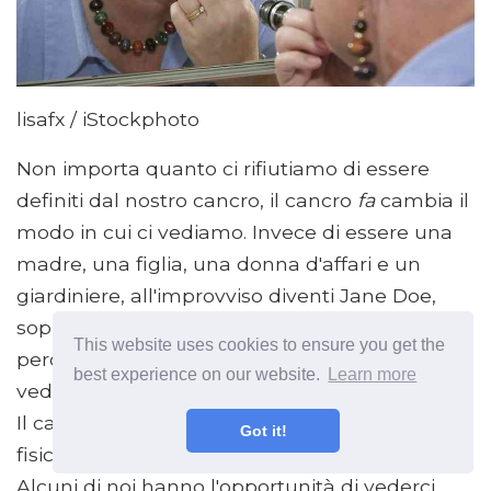
lisafx / iStockphoto
Non importa quanto ci rifiutiamo di essere
definiti dal nostro cancro, il cancro
fa
cambia il
modo in cui ci vediamo. Invece di essere una
madre, una figlia, una donna d'affari e un
giardiniere, all'improvviso diventi Jane Doe,
sopravvissuta al cancro. E come il mondo ci
This website uses cookies to ensure you get the
percepisce gioca un ruolo nel modo in cui
best experience on our website.
Learn more
vediamo noi stessi.
Il cancro cambia il modo in cui ci vediamo
Got it!
fisicamente. Per molti di noi ci sono cicatrici.
Alcuni di noi hanno l'opportunità di vederci