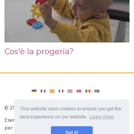
Cos'è la progeria?
©
2026
Amenajari
This website uses cookies to ensure you get the
best experience on our website.
Learn more
Esercizio. Diete e ricette per una dieta sana. Esercizi
per il cervello. Fatti interessanti Autosviluppo Sii più
Got it!