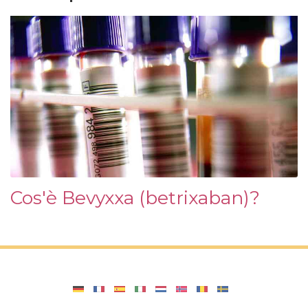
Cos'è Bevyxxa (betrixaban)?