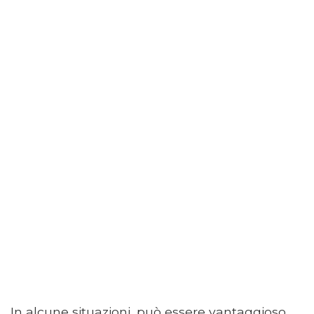
In alcune situazioni, può essere vantaggioso