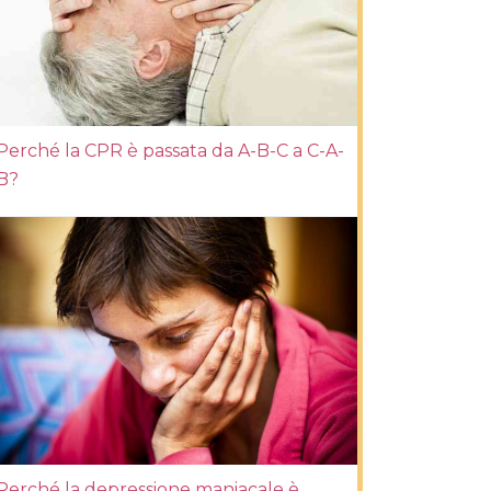
Perché la CPR è passata da A-B-C a C-A-
B?
Perché la depressione maniacale è