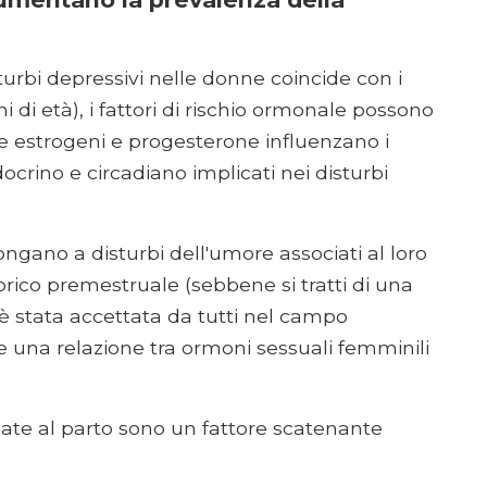
turbi depressivi nelle donne coincide con i
nni di età), i fattori di rischio ormonale possono
he estrogeni e progesterone influenzano i
crino e circadiano implicati nei disturbi
ongano a disturbi dell'umore associati al loro
orico premestruale (sebbene si tratti di una
 stata accettata da tutti nel campo
he una relazione tra ormoni sessuali femminili
ciate al parto sono un fattore scatenante