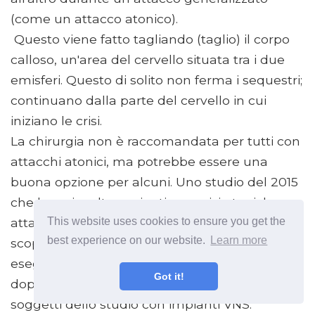
(come un attacco atonico).
Questo viene fatto tagliando (taglio) il corpo
calloso, un'area del cervello situata tra i due
emisferi. Questo di solito non ferma i sequestri;
continuano dalla parte del cervello in cui
iniziano le crisi.
La chirurgia non è raccomandata per tutti con
attacchi atonici, ma potrebbe essere una
buona opzione per alcuni. Uno studio del 2015
che ha coinvolto pazienti con crisi atoniche e
This website uses cookies to ensure you get the
attacchi di caduta sottoposti a CC e VNS ha
best experience on our website.
Learn more
scoperto che il 58% di coloro che avevano
eseguito CC erano liberi da attacchi atonici
Got it!
dopo la procedura, rispetto a solo il 21,1% dei
soggetti dello studio con impianti VNS.