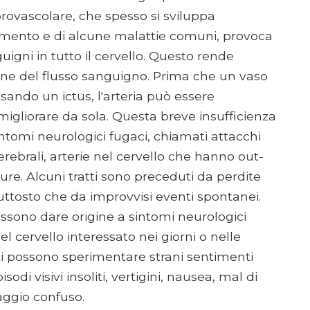
rovascolare, che spesso si sviluppa
mento e di alcune malattie comuni, provoca
uigni in tutto il cervello. Questo rende
zione del flusso sanguigno. Prima che un vaso
sando un ictus, l'arteria può essere
gliorare da sola. Questa breve insufficienza
ntomi neurologici fugaci, chiamati attacchi
erebrali, arterie nel cervello che hanno out-
ture. Alcuni tratti sono preceduti da perdite
iuttosto che da improvvisi eventi spontanei.
ossono dare origine a sintomi neurologici
del cervello interessato nei giorni o nelle
nti possono sperimentare strani sentimenti
sodi visivi insoliti, vertigini, nausea, mal di
aggio confuso.