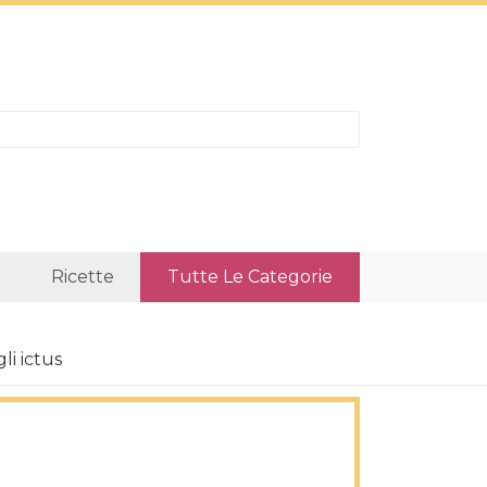
Ricette
Tutte Le Categorie
li ictus