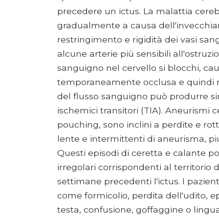
precedere un ictus. La malattia cereb
gradualmente a causa dell'invecchia
restringimento e rigidità dei vasi sang
alcune arterie più sensibili all'ostru
sanguigno nel cervello si blocchi, cau
temporaneamente occlusa e quindi mi
del flusso sanguigno può produrre si
ischemici transitori (TIA). Aneurismi c
pouching, sono inclini a perdite e rot
lente e intermittenti di aneurisma, p
Questi episodi di ceretta e calante p
irregolari corrispondenti al territorio 
settimane precedenti l'ictus. I pazie
come formicolio, perdita dell'udito, epi
testa, confusione, goffaggine o lingu