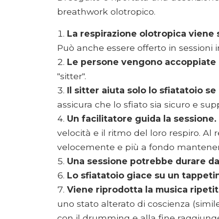
breathwork olotropico.
La respirazione olotropica viene 
Può anche essere offerto in sessioni i
Le persone vengono accoppiate 
"sitter".
Il sitter aiuta solo lo sfiatatoio s
assicura che lo sfiato sia sicuro e su
Un facilitatore guida la sessione.
velocità e il ritmo del loro respiro. Al
velocemente e più a fondo mantenend
Una sessione potrebbe durare da 2
Lo sfiatatoio giace su un tappetin
Viene riprodotta la musica ripetit
uno stato alterato di coscienza (simil
con il drumming e alla fine raggiunge