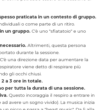
spesso praticata in un contesto di gruppo.
ndividuali o come parte di un ritiro.
in un gruppo.
C'è uno "sfiatatoio" e uno
e necessario.
Altrimenti, questa persona
pportato durante la sessione.
C'è una direzione data per aumentare la
 respiratore viene detto di respirare più
o gli occhi chiusi.
 a 3 ore in totale.
o per tutta la durata di una sessione.
iva.
Questo incoraggia il respiro a entrare in
e ad avere un sogno vivido). La musica inizia
 un picco e passa a "heart music". Da lì alla