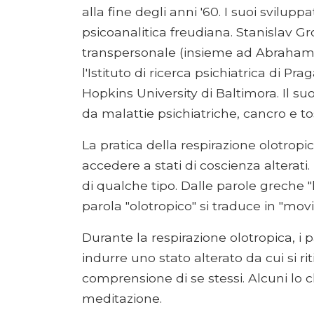
alla fine degli anni '60. I suoi sviluppa
psicoanalitica freudiana. Stanislav G
transpersonale (insieme ad Abraham M
l'Istituto di ricerca psichiatrica di P
Hopkins University di Baltimora. Il su
da malattie psichiatriche, cancro e t
La pratica della respirazione olotropi
accedere a stati di coscienza alterati.
di qualche tipo. Dalle parole greche "h
parola "olotropico" si traduce in "mov
Durante la respirazione olotropica, i
indurre uno stato alterato da cui si r
comprensione di se stessi. Alcuni lo
meditazione.