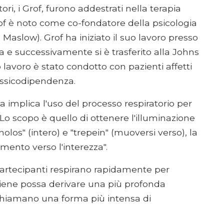
tori, i Grof, furono addestrati nella terapia
rof è noto come co-fondatore della psicologia
aslow). Grof ha iniziato il suo lavoro presso
raga e successivamente si è trasferito alla Johns
o lavoro è stato condotto con pazienti affetti
ossicodipendenza.
ca implica l'uso del processo respiratorio per
 Lo scopo è quello di ottenere l'illuminazione
olos" (intero) e "trepein" (muoversi verso), la
imento verso l'interezza".
 partecipanti respirano rapidamente per
itiene possa derivare una più profonda
 chiamano una forma più intensa di