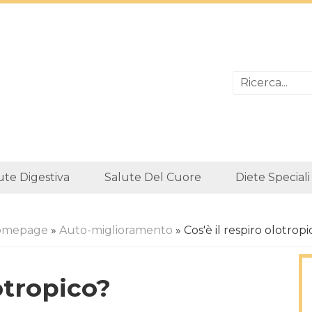
ute Digestiva
Salute Del Cuore
Diete Speciali
omepage
»
Auto-miglioramento
» Cos'è il respiro olotropi
lotropico?