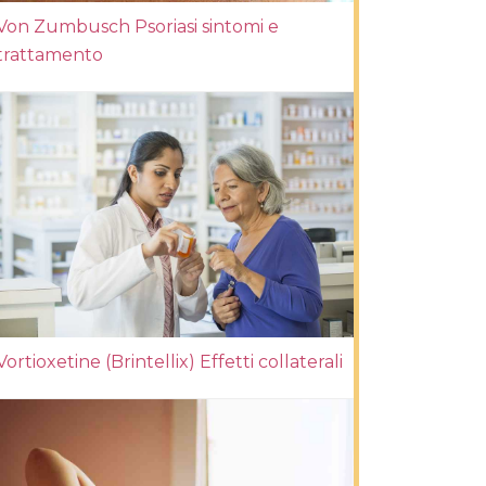
Von Zumbusch Psoriasi sintomi e
trattamento
Vortioxetine (Brintellix) Effetti collaterali