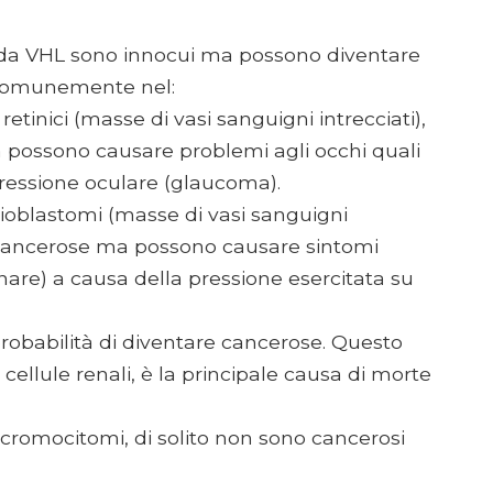
 da VHL sono innocui ma possono diventare
ù comunemente nel:
inici (masse di vasi sanguigni intrecciati),
 possono causare problemi agli occhi quali
pressione oculare (glaucoma).
blastomi (masse di vasi sanguigni
 cancerose ma possono causare sintomi
nare) a causa della pressione esercitata su
obabilità di diventare cancerose. Questo
cellule renali, è la principale causa di morte
cromocitomi, di solito non sono cancerosi