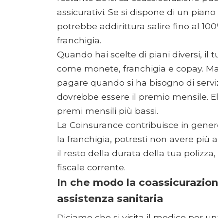
assicurativi. Se si dispone di un piano
potrebbe addirittura salire fino al 10
franchigia.
Quando hai scelte di piani diversi, il t
come monete, franchigia e copay. Mag
pagare quando si ha bisogno di serviz
dovrebbe essere il premio mensile. Ele
premi mensili più bassi.
La Coinsurance contribuisce in genere
la franchigia, potresti non avere più 
il resto della durata della tua polizza,
fiscale corrente.
In che modo la coassicurazione
assistenza sanitaria
Diciamo che si visita il medico per un