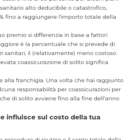
 sanitario alto deducibile o catastrofico,
0% fino a raggiungere l'importo totale della
uo premio si differenzia in base a fattori
giore è la percentuale che si prevede di
i sanitari, il (relativamente) meno costoso
vata coassicurazione di solito significa
 alla franchigia. Una volta che hai raggiunto
alcuna responsabilità per coassicurazioni per
 che di solito avviene fino alla fine dell'anno
 influisce sul costo della tua
a procedura di routine e il conto totale della