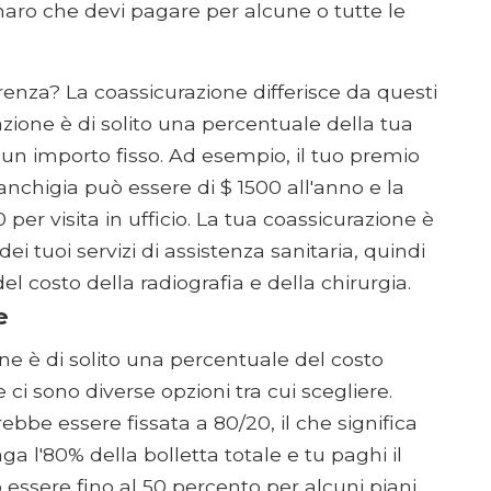
ro che devi pagare per alcune o tutte le
renza? La coassicurazione differisce da questi
razione è di solito una percentuale della tua
o un importo fisso. Ad esempio, il tuo premio
anchigia può essere di $ 1500 all'anno e la
per visita in ufficio. La tua coassicurazione è
i tuoi servizi di assistenza sanitaria, quindi
el costo della radiografia e della chirurgia.
e
one è di solito una percentuale del costo
e ci sono diverse opzioni tra cui scegliere.
bbe essere fissata a 80/20, il che significa
a l'80% della bolletta totale e tu paghi il
essere fino al 50 percento per alcuni piani