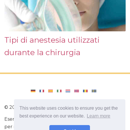
Tipi di anestesia utilizzati
durante la chirurgia
©
2026
Amenajari
This website uses cookies to ensure you get the
best experience on our website.
Learn more
Esercizio. Diete e ricette per una dieta sana. Esercizi
per il cervello. Fatti interessanti Autosviluppo Sii più