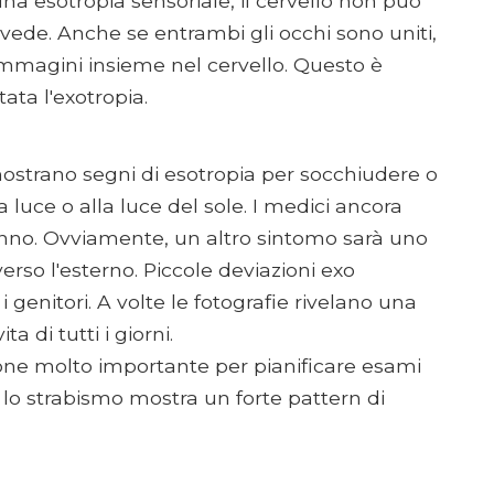
 una esotropia sensoriale, il cervello non può
vede. Anche se entrambi gli occhi sono uniti,
 immagini insieme nel cervello. Questo è
ata l'exotropia.
strano segni di esotropia per socchiudere o
luce o alla luce del sole. I medici ancora
nno. Ovviamente, un altro sintomo sarà uno
erso l'esterno. Piccole deviazioni exo
i genitori. A volte le fotografie rivelano una
a di tutti i giorni.
ione molto importante per pianificare esami
hé lo strabismo mostra un forte pattern di