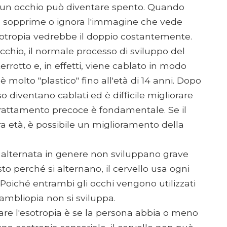
, un occhio può diventare spento. Quando
ere sopprime o ignora l'immagine che vede
exotropia vedrebbe il doppio costantemente.
cchio, il normale processo di sviluppo del
rotto e, in effetti, viene cablato in modo
 molto "plastico" fino all'età di 14 anni. Dopo
oso diventano cablati ed è difficile migliorare
l trattamento precoce è fondamentale. Se il
ra età, è possibile un miglioramento della
alternata in genere non sviluppano grave
 perché si alternano, il cervello usa ogni
oiché entrambi gli occhi vengono utilizzati
'ambliopia non si sviluppa.
are l'esotropia è se la persona abbia o meno