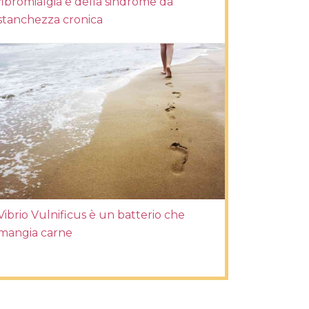
fibromialgia e della sindrome da
stanchezza cronica
Vibrio Vulnificus è un batterio che
mangia carne