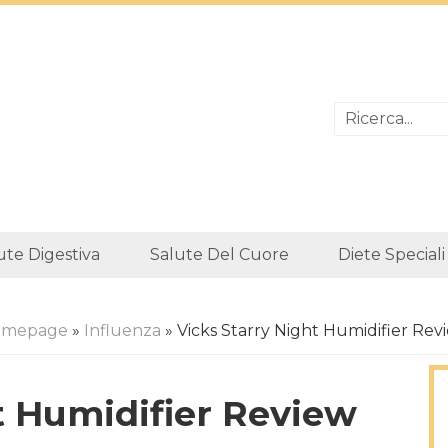
ute Digestiva
Salute Del Cuore
Diete Speciali
omepage
»
Influenza
» Vicks Starry Night Humidifier Rev
t Humidifier Review