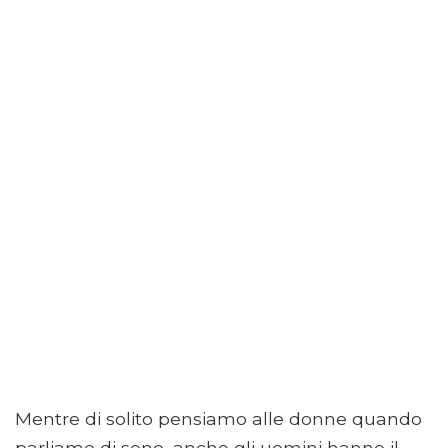
Mentre di solito pensiamo alle donne quando
parliamo di seno, anche gli uomini hanno il