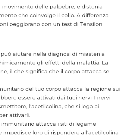
l movimento delle palpebre, e distonia
mento che coinvolge il collo. A differenza
ioni peggiorano con un test di Tensilon
 può aiutare nella diagnosi di miastenia
himicamente gli effetti della malattia. La
 il che significa che il corpo attacca se
munitario del tuo corpo attacca la regione sui
o essere attivati ​​dai tuoi nervi. I nervi
titore, l'acetilcolina, che si lega ai
er attivarli.
 immunitario attacca i siti di legame
he impedisce loro di rispondere all'acetilcolina.