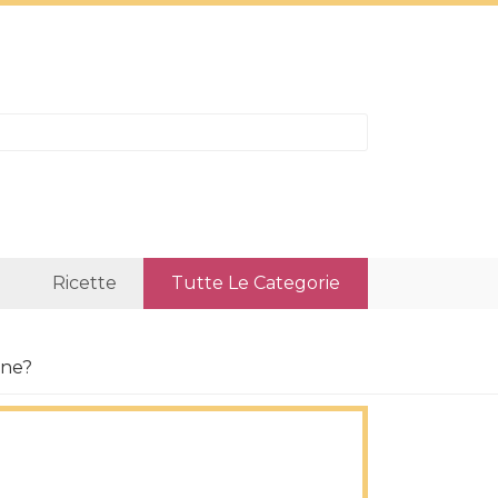
Ricette
Tutte Le Categorie
one?