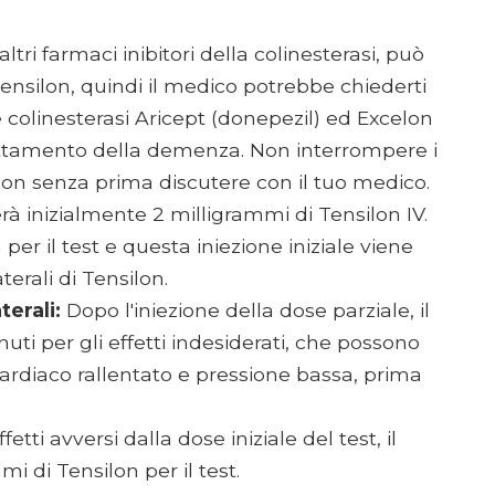
ri farmaci inibitori della colinesterasi, può
i Tensilon, quindi il medico potrebbe chiederti
le colinesterasi Aricept (donepezil) ed Excelon
 trattamento della demenza. Non interrompere i
ilon senza prima discutere con il tuo medico.
erà inizialmente 2 milligrammi di Tensilon IV.
per il test e questa iniezione iniziale viene
aterali di Tensilon.
terali:
Dopo l'iniezione della dose parziale, il
ti per gli effetti indesiderati, che possono
cardiaco rallentato e pressione bassa, prima
etti avversi dalla dose iniziale del test, il
mi di Tensilon per il test.