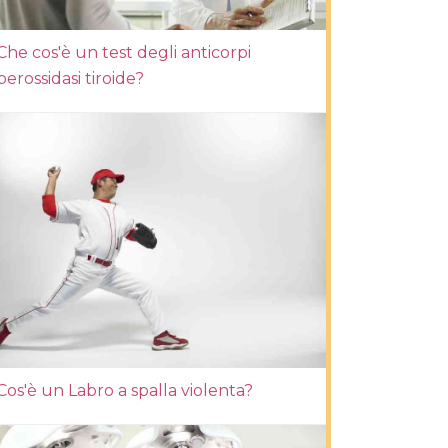
Che cos'è un test degli anticorpi
perossidasi tiroide?
Cos'è un Labro a spalla violenta?