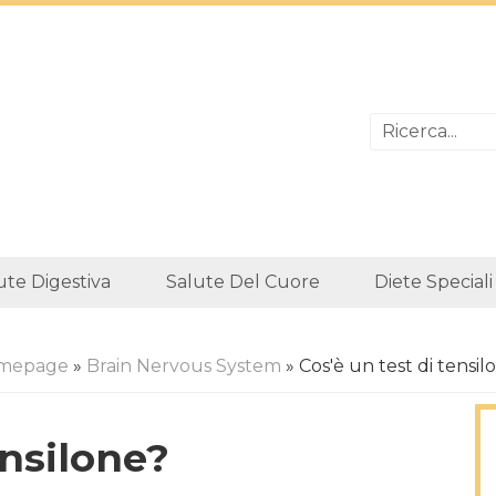
ute Digestiva
Salute Del Cuore
Diete Speciali
mepage
»
Brain Nervous System
» Cos'è un test di tensil
ensilone?