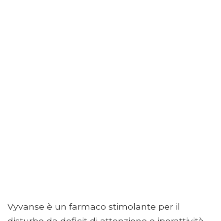
Vyvanse è un farmaco stimolante per il
disturbo da deficit di attenzione e iperattività